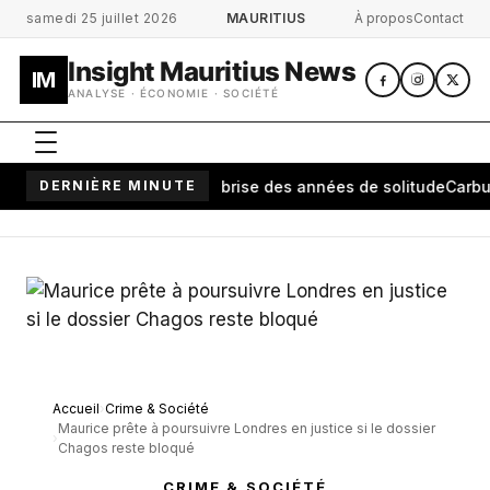
Aller au contenu principal
samedi 25 juillet 2026
MAURITIUS
À propos
Contact
Insight Mauritius News
IM
ANALYSE · ÉCONOMIE · SOCIÉTÉ
nanarivo: une cérémonie brise des années de solitude
DERNIÈRE MINUTE
Carburant 
Accueil
Crime & Société
Maurice prête à poursuivre Londres en justice si le dossier
Chagos reste bloqué
CRIME & SOCIÉTÉ