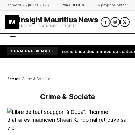
Aller au contenu principal
samedi 25 juillet 2026
MAURITIUS
À propos
Contact
Insight Mauritius News
IM
ANALYSE · ÉCONOMIE · SOCIÉTÉ
l à Antananarivo: une cérémonie brise des années de solitude
DERNIÈRE MINUTE
C
Accueil
Crime & Société
Crime & Société