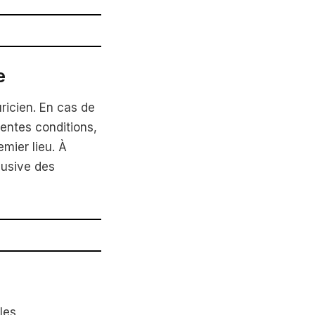
e
uricien. En cas de
ésentes conditions,
mier lieu. À
lusive des
les