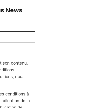
ius News
t son contenu,
nditions
nditions, nous
tes conditions à
indication de la
ublication de