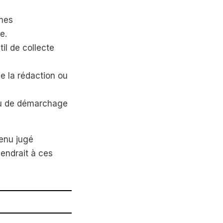
mes
e.
til de collecte
de la rédaction ou
 ou de démarchage
tenu jugé
iendrait à ces