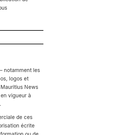
ous
 — notamment les
éos, logos et
t Mauritius News
s en vigueur à
.
erciale de ces
risation écrite
information ou de