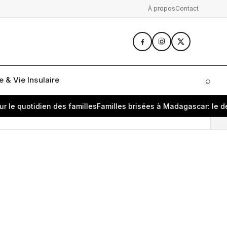
À propos
Contact
 & Vie Insulaire
⌕
Rech
otidien des familles
Familles brisées à Madagascar: le deuil nat