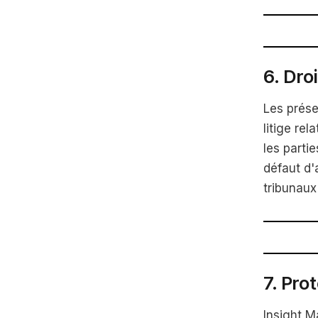
6. Dro
Les prése
litige rel
les parti
défaut d'
tribunaux
7. Pro
Insight M