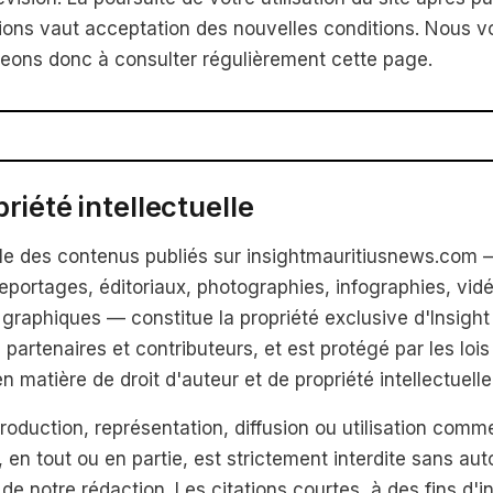
ions vaut acceptation des nouvelles conditions. Nous v
ons donc à consulter régulièrement cette page.
priété intellectuelle
le des contenus publiés sur insightmauritiusnews.com
 reportages, éditoriaux, photographies, infographies, vid
graphiques — constitue la propriété exclusive d'Insigh
 partenaires et contributeurs, et est protégé par les loi
n matière de droit d'auteur et de propriété intellectuelle
roduction, représentation, diffusion ou utilisation comm
 en tout ou en partie, est strictement interdite sans auto
 de notre rédaction. Les citations courtes, à des fins d'