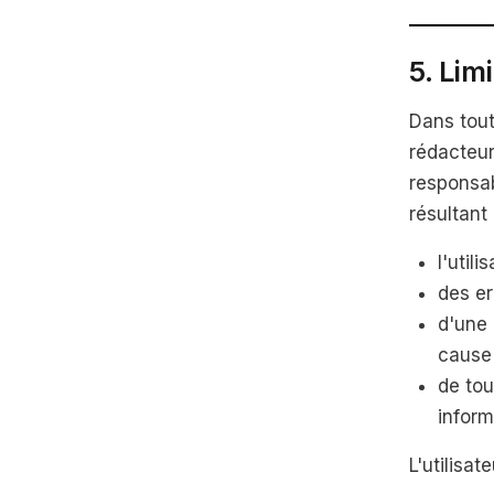
5. Lim
Dans tout
rédacteur
responsab
résultant 
l'utili
des er
d'une 
cause 
de tou
inform
L'utilisat