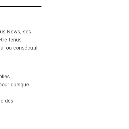
tius News, ses
être tenus
al ou consécutif
liés ;
 pour quelque
se des
.