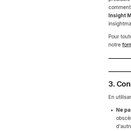
commentai
Insight 
insightm
Pour tout
notre
for
3. Con
En utilis
Ne pa
obscèn
d'autr