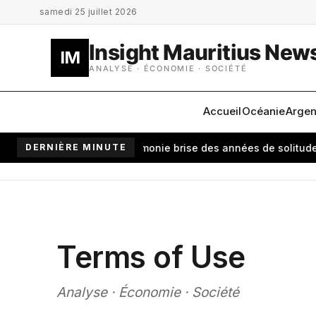
Aller au contenu principal
samedi 25 juillet 2026
Insight Mauritius New
IM
ANALYSE · ÉCONOMIE · SOCIÉTÉ
Accueil
Océanie
Argen
Antananarivo: une cérémonie brise des années de solitude
DERNIÈRE MINUTE
Carbur
Terms of Use
Analyse · Économie · Société