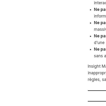
intera
Ne pa
inform
Ne pa
massi
Ne pa
d'une 
Ne pa
sans a
Insight M
inappropr
règles, sa