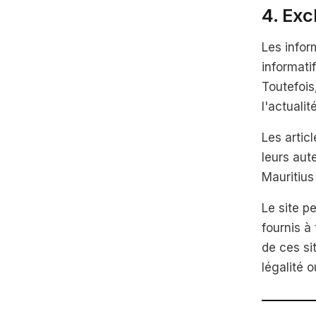
4. Exc
Les infor
informati
Toutefois
l'actuali
Les articl
leurs aut
Mauritiu
Le site p
fournis à
de ces si
légalité 