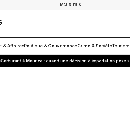
MAURITIUS
s
t & Affaires
Politique & Gouvernance
Crime & Société
Tourisme
ant à Maurice : quand une décision d'importation pèse sur le qu