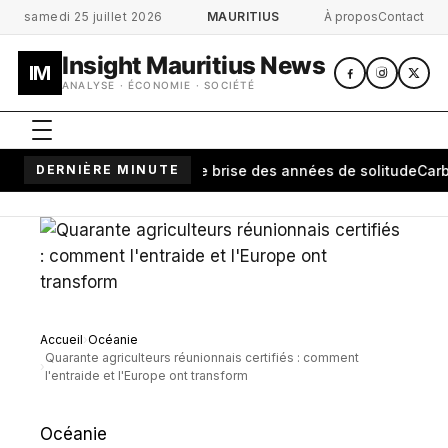
Aller au contenu principal
samedi 25 juillet 2026
MAURITIUS
À propos
Contact
Insight Mauritius News
IM
ANALYSE · ÉCONOMIE · SOCIÉTÉ
ananarivo: une cérémonie brise des années de solitude
DERNIÈRE MINUTE
Carburan
Accueil
Océanie
Quarante agriculteurs réunionnais certifiés : comment
l'entraide et l'Europe ont transform
Océanie