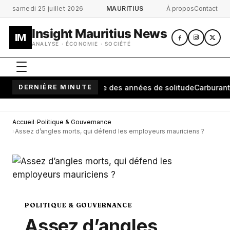
Aller au contenu principal
samedi 25 juillet 2026
MAURITIUS
À propos
Contact
Insight Mauritius News
IM
ANALYSE · ÉCONOMIE · SOCIÉTÉ
vo: une cérémonie brise des années de solitude
DERNIÈRE MINUTE
Carburant à Mau
Accueil
Politique & Gouvernance
Assez d’angles morts, qui défend les employeurs mauriciens ?
POLITIQUE & GOUVERNANCE
Assez d’angles