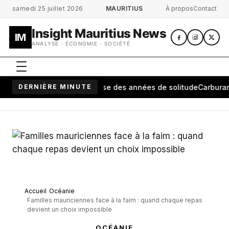
Aller au contenu principal
samedi 25 juillet 2026
MAURITIUS
À propos
Contact
Insight Mauritius News
IM
ANALYSE · ÉCONOMIE · SOCIÉTÉ
arivo: une cérémonie brise des années de solitude
DERNIÈRE MINUTE
Carburant à M
Accueil
Océanie
Familles mauriciennes face à la faim : quand chaque repas
devient un choix impossible
OCÉANIE