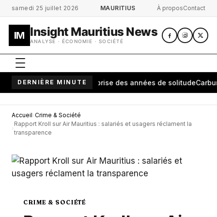
Aller au contenu principal
samedi 25 juillet 2026
MAURITIUS
À propos
Contact
Insight Mauritius News
IM
ANALYSE · ÉCONOMIE · SOCIÉTÉ
nanarivo: une cérémonie brise des années de solitude
DERNIÈRE MINUTE
Carburant 
Accueil
Crime & Société
Rapport Kroll sur Air Mauritius : salariés et usagers réclament la
transparence
CRIME & SOCIÉTÉ