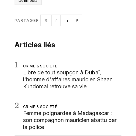
Défimedia
Twitter
Facebook
LinkedIn
Copy link
PARTAGER
𝕏
f
in
⎘
Articles liés
1
CRIME & SOCIÉTÉ
Libre de tout soupçon à Dubaï,
l'homme d'affaires mauricien Shaan
Kundomal retrouve sa vie
2
CRIME & SOCIÉTÉ
Femme poignardée à Madagascar :
son compagnon mauricien abattu par
la police