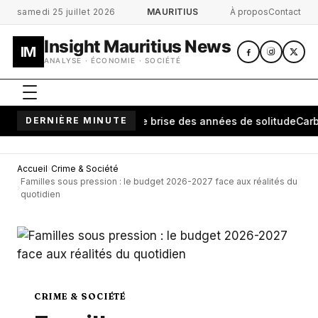
Aller au contenu principal
samedi 25 juillet 2026
MAURITIUS
À propos
Contact
Insight Mauritius News
IM
ANALYSE · ÉCONOMIE · SOCIÉTÉ
tananarivo: une cérémonie brise des années de solitude
DERNIÈRE MINUTE
Carburan
Accueil
Crime & Société
Familles sous pression : le budget 2026-2027 face aux réalités du
quotidien
CRIME & SOCIÉTÉ