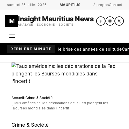
Aller au contenu principal
samedi 25 juillet 2026
MAURITIUS
À propos
Contact
Insight Mauritius News
IM
ANALYSE · ÉCONOMIE · SOCIÉTÉ
ntananarivo: une cérémonie brise des années de solitude
DERNIÈRE MINUTE
Carbura
Accueil
Crime & Société
Taux américains: les déclarations de la Fed plongent les
Bourses mondiales dans l'incertit
Crime & Société