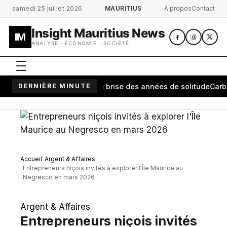
Aller au contenu principal
samedi 25 juillet 2026
MAURITIUS
À propos
Contact
Insight Mauritius News
IM
ANALYSE · ÉCONOMIE · SOCIÉTÉ
ananarivo: une cérémonie brise des années de solitude
DERNIÈRE MINUTE
Carburan
Accueil
Argent & Affaires
Entrepreneurs niçois invités à explorer l'Île Maurice au
Negresco en mars 2026
Argent & Affaires
Entrepreneurs niçois invités