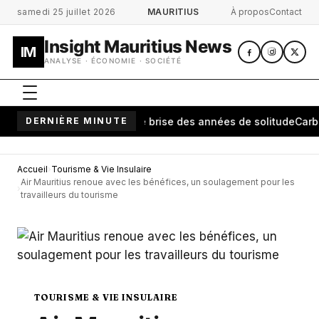
Aller au contenu principal
samedi 25 juillet 2026
MAURITIUS
À propos
Contact
Insight Mauritius News
IM
ANALYSE · ÉCONOMIE · SOCIÉTÉ
ananarivo: une cérémonie brise des années de solitude
DERNIÈRE MINUTE
Carburant
Accueil
Tourisme & Vie Insulaire
Air Mauritius renoue avec les bénéfices, un soulagement pour les
travailleurs du tourisme
TOURISME & VIE INSULAIRE